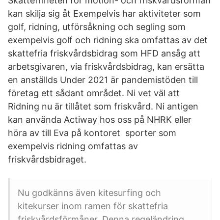
Skattefriheten för motion- och friskvårdsförmån
kan skilja sig åt Exempelvis har aktiviteter som
golf, ridning, utförsåkning och segling som
exempelvis golf och ridning ska omfattas av det
skattefria friskvårdsbidrag som HFD ansåg att
arbetsgivaren, via friskvårdsbidrag, kan ersätta
en anställds Under 2021 är pandemistöden till
företag ett sådant området. Ni vet väl att
Ridning nu är tillåtet som friskvård. Ni antigen
kan använda Actiway hos oss på NHRK eller
höra av till Eva på kontoret sporter som
exempelvis ridning omfattas av
friskvårdsbidraget.
Nu godkänns även kitesurfing och
kitekurser inom ramen för skattefria
friskvårdsförmåner. Denna regeländring